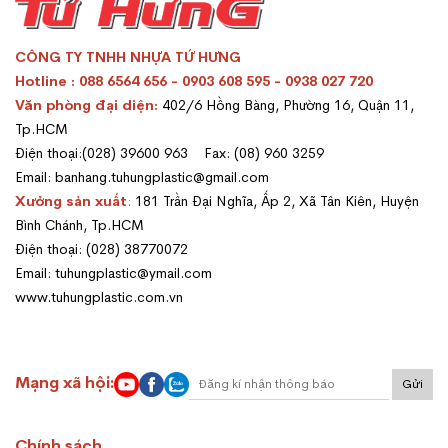
CÔNG TY TNHH NHỰA TỨ HƯNG
Hotline : 088 6564 656 - 0903 608 595 - 0938 027 720
Văn phòng đại diện:
402/6 Hồng Bàng, Phường 16, Quận 11,
Tp.HCM
Điện thoại:(028) 39600 963 Fax: (08) 960 3259
Email: banhang.tuhungplastic@gmail.com
Xưởng sản xuất
:
181 Trần Đại Nghĩa, Ấp 2, Xã Tân Kiên, Huyện
Bình Chánh, Tp.HCM
Điện thoại: (028) 38770072
Email: tuhungplastic@ymail.com
www.tuhungplastic.com.vn
Mạng xã hội:
Gửi
Chính sách