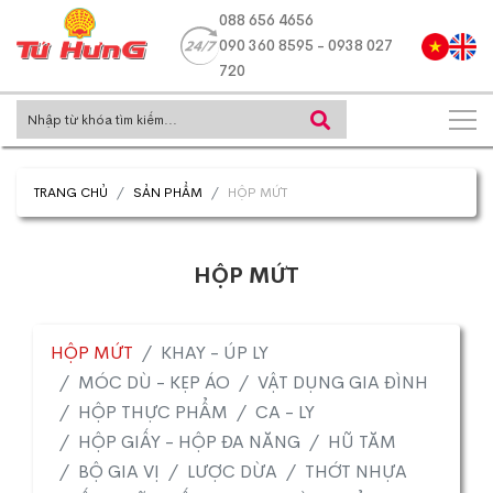
088 656 4656
090 360 8595 - 0938 027
720
TRANG CHỦ
SẢN PHẨM
HỘP MỨT
HỘP MỨT
HỘP MỨT
KHAY - ÚP LY
MÓC DÙ - KẸP ÁO
VẬT DỤNG GIA ĐÌNH
HỘP THỰC PHẨM
CA - LY
HỘP GIẤY - HỘP ĐA NĂNG
HŨ TĂM
BỘ GIA VỊ
LƯỢC DỪA
THỚT NHỰA