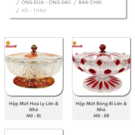
ỐNG ĐŨA - ỐNG DAO
BÀN CHẢI
XÔ - THAU
Hộp Mứt Hoa Ly Lớn &
Hộp Mứt Bông Bi Lớn &
Nhỏ
Nhỏ
Mã : BL
Mã : BB