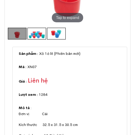
Tap to expand
Sản phẩm :
Xô 16 lít (Phiên bản mới)
Mã :
XN07
Liên hệ
Giá :
Lượt xem :
1284
Mô tả
:
Đơn vị Cái
Kích thước 32.5 x 31.5 x 30.5 cm