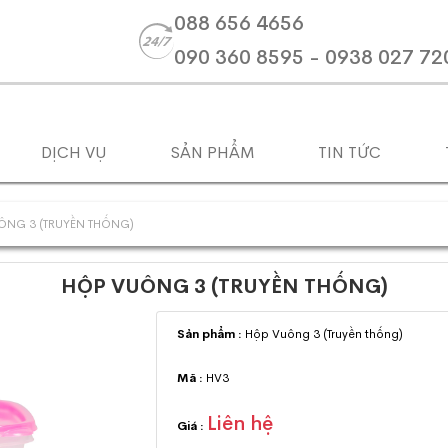
088 656 4656
090 360 8595 - 0938 027 72
DỊCH VỤ
SẢN PHẨM
TIN TỨC
ÔNG 3 (TRUYỀN THỐNG)
HỘP VUÔNG 3 (TRUYỀN THỐNG)
Sản phẩm :
Hộp Vuông 3 (Truyền thống)
Mã :
HV3
Liên hệ
Giá :