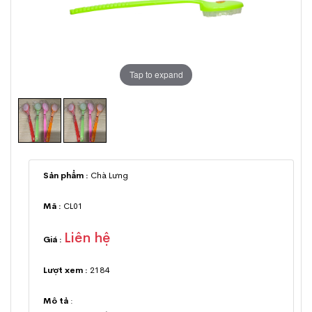
Tap to expand
Sản phẩm :
Chà Lưng
Mã :
CL01
Liên hệ
Giá :
Lượt xem :
2184
Mô tả
: