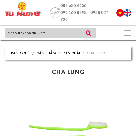
088 656 4656
090 360 8595 - 0938 027
720
TRANG CHỦ
SẢN PHẨM
BÀN CHẢI
CHÀ LƯNG
CHÀ LƯNG