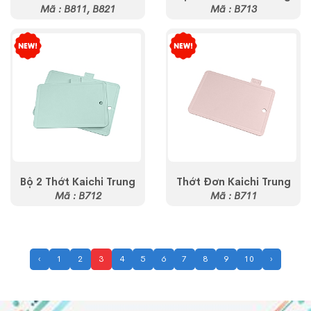
Mã : B811, B821
Mã : B713
Bộ 2 Thớt Kaichi Trung
Thớt Đơn Kaichi Trung
Mã : B712
Mã : B711
‹
1
2
3
4
5
6
7
8
9
10
›